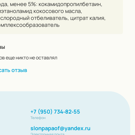
ода, менее 5%: кокамидопропилбетаин,
иэтаноламид кокосового масла,
ислородный отбеливатель, цитрат калия,
омплексообразователь
вы
в еще никто не оставлял
ать отзыв
+7 (950) 734‑82‑55
Телефон
slonpapaof@yandex.ru
Электронная почта