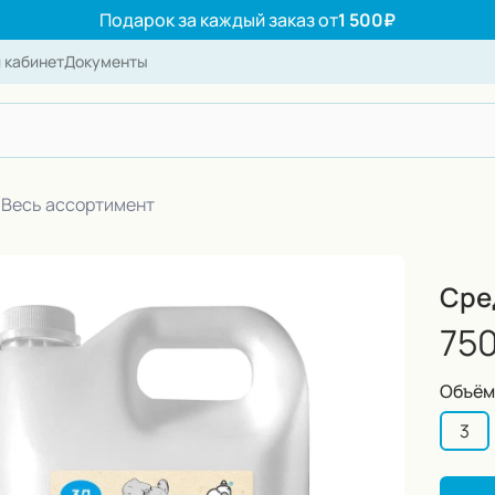
Подарок за каждый заказ от
1 500₽
 кабинет
Документы
айту
Весь ассортимент
Сре
750
Объём,
3