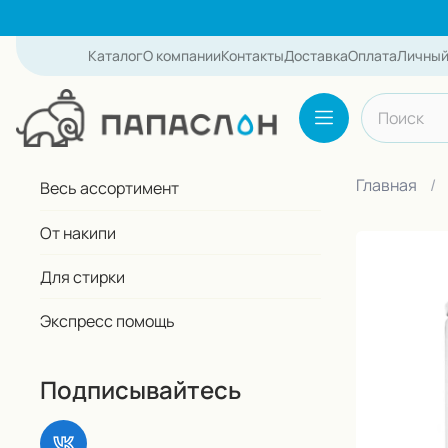
Каталог
О компании
Контакты
Доставка
Оплата
Личный
Поиск по с
Каталог
Главная
Весь ассортимент
От накипи
Для стирки
Экспресс помощь
Подписывайтесь