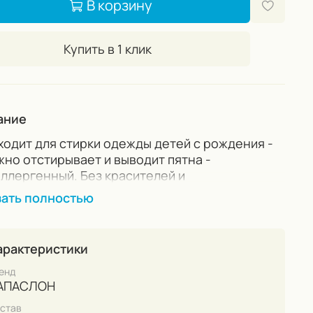
В корзину
Купить в 1 клик
ание
ходит для стирки одежды детей с рождения -
но отстирывает и выводит пятна -
ллергенный. Без красителей и
тизаторов - Подходит для белых и цветных
зать полностью
й - Для любых тканей, включая шерсть и шёлк
арактеристики
енд
АПАСЛОН
став