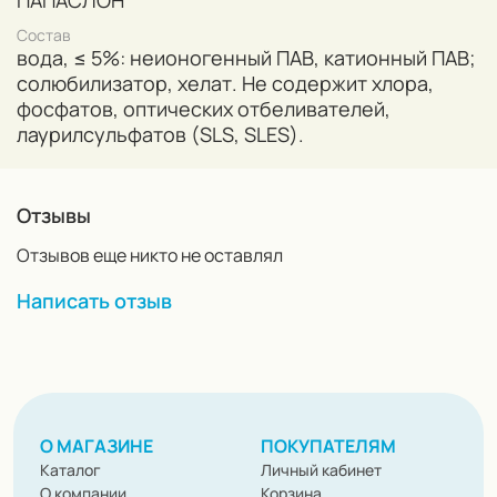
поверхности. Не дожидаясь высыхания, уберите
Состав
излишки пены с помощью влажной салфетки из
вода, ≤ 5%: неионогенный ПАВ, катионный ПАВ;
микрофибры. Перед применением проверьте на
солюбилизатор, хелат. Не содержит хлора,
незаметном участке, насколько качественно окрашена
фосфатов, оптических отбеливателей,
ткань.
лаурилсульфатов (SLS, SLES).
Отзывы
Отзывов еще никто не оставлял
Написать отзыв
О МАГАЗИНЕ
ПОКУПАТЕЛЯМ
Каталог
Личный кабинет
О компании
Корзина