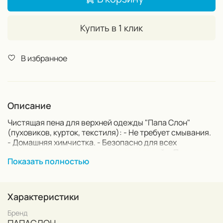
Купить в 1 клик
В избранное
Описание
Чистящая пена для верхней одежды "Папа Слон"
(пуховиков, курток, текстиля): - Не требует смывания.
- Домашняя химчистка. - Безопасно для всех
материалов, не повреждает цвет изделий. - Подходит
Показать полностью
для белых, цветных и чёрных тканей. - Легко
смывается и не оставляет разводов. - Быстро
действует. Время чистки - 5 минут. - Можно чистить
как локальные загрязнения, так и одежду
Характеристики
целиком.Способ применения: Встряхните флакон,
выдавите пену с помощью 2-3 нажатий на губку.
Бренд
Распределите круговыми движениями по очищаемой
ПАПАСЛОН